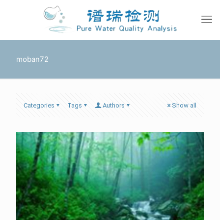
moban72
Categories
Tags
Authors
Show all