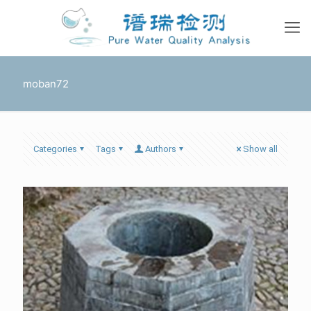
moban72
Categories
Tags
Authors
Show all